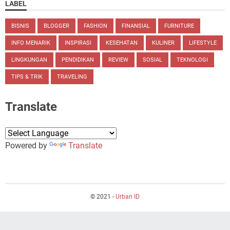
LABEL
BISNIS
BLOGGER
FASHION
FINANSIAL
FURNITURE
INFO MENARIK
INSPIRASI
KESEHATAN
KULINER
LIFESTYLE
LINGKUNGAN
PENDIDIKAN
REVIEW
SOSIAL
TEKNOLOGI
TIPS & TRIK
TRAVELING
Translate
Powered by
Translate
© 2021 -
Urban ID